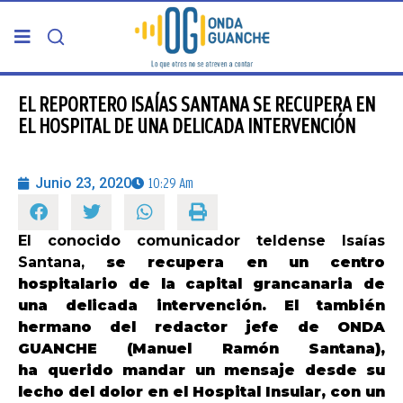
PORTADA
EL REPORTERO ISAÍAS SANTANA SE RECUPERA EN
EL HOSPITAL DE UNA DELICADA INTERVENCIÓN
TELDE
Junio 23, 2020
10:29 Am
GRAN CANARIA
El conocido comunicador teldense Isaías
CANARIAS
Santana,
se recupera en un centro
hospitalario de la capital grancanaria de
5ª COLUMNA
una delicada intervención. El también
hermano del redactor jefe de ONDA
GUANCHE (Manuel Ramón Santana),
CARTAS DEL DIRECTOR
ha
querido mandar un mensaje desde su
lecho del dolor en el Hospital Insular, con un
ENTREVISTAS