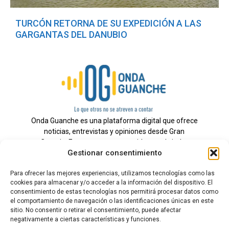
TURCÓN RETORNA DE SU EXPEDICIÓN A LAS
GARGANTAS DEL DANUBIO
Onda Guanche es una plataforma digital que ofrece
noticias, entrevistas y opiniones desde Gran
Canaria. Estamos comprometidos con brindar
Gestionar consentimiento
información veraz y un periodismo independiente a
nuestra audiencia.
Para ofrecer las mejores experiencias, utilizamos tecnologías como las
cookies para almacenar y/o acceder a la información del dispositivo. El
consentimiento de estas tecnologías nos permitirá procesar datos como
el comportamiento de navegación o las identificaciones únicas en este
Todos los derechos reservados.
sitio. No consentir o retirar el consentimiento, puede afectar
Radio
negativamente a ciertas características y funciones.