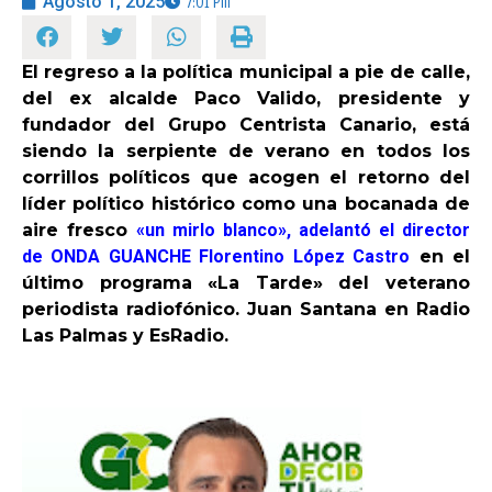
Agosto 1, 2025
7:01 Pm
OPINIÓN
El regreso a la política municipal a pie de calle,
del ex alcalde Paco Valido, presidente y
PROGRAMAS
fundador del Grupo Centrista Canario, está
siendo la serpiente de verano en todos los
corrillos políticos que acogen el retorno del
líder político histórico como una bocanada de
aire fresco
«un mirlo blanco», adelantó el director
de ONDA GUANCHE Florentino López Castro
en el
último programa «La Tarde» del veterano
periodista radiofónico. Juan Santana en Radio
Las Palmas y EsRadio.