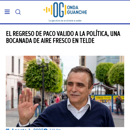
PORTADA
EL REGRESO DE PACO VALIDO A LA POLÍTICA, UNA
BOCANADA DE AIRE FRESCO EN TELDE
TELDE
GRAN CANARIA
CANARIAS
5ª COLUMNA
CARTAS DEL DIRECTOR
ENTREVISTAS