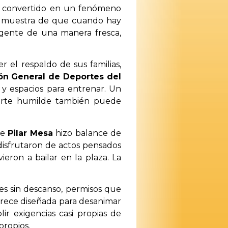
ha convertido en un fenómeno
Una muestra de que cuando hay
 gente de una manera fresca,
 el respaldo de sus familias,
ón General de Deportes del
o y espacios para entrenar. Un
porte humilde también puede
de
Pilar Mesa
hizo balance de
 disfrutaron de actos pensados
eron a bailar en la plaza. La
hes sin descanso, permisos que
arece diseñada para desanimar
ir exigencias casi propias de
propios.