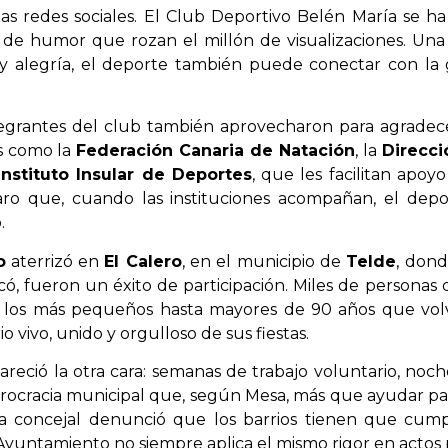
as redes sociales. El Club Deportivo Belén María se 
nos de humor que rozan el millón de visualizaciones. 
y alegría, el deporte también puede conectar con la
ntegrantes del club también aprovecharon para agradecer
es como la
Federación Canaria de Natación
, la
Direcci
Instituto Insular de Deportes
, que les facilitan apoy
aro que, cuando las instituciones acompañan, el de
.
o
aterrizó en
El Calero
, en el municipio de
Telde
, don
có, fueron un éxito de participación. Miles de personas
 los más pequeños hasta mayores de 90 años que volvi
 vivo, unido y orgulloso de sus fiestas.
areció la otra cara: semanas de trabajo voluntario, noc
urocracia municipal que, según Mesa, más que ayudar p
 La concejal denunció que los barrios tienen que cumpl
Ayuntamiento no siempre aplica el mismo rigor en actos 