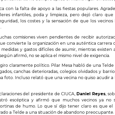
ca con la falta de apoyo a las fiestas populares. Agrad
eres infantiles, poda y limpieza, pero dejó claro qu
eguridad, los costes y la sensación de que los vecinos 
.
uchas comisiones viven pendientes de recibir autoriza
ue convierte la organización en una auténtica carrera 
n medidas y gastos difíciles de asumir, mientras existen
gún afirmó, no se aplica el mismo nivel de exigencia.
iro claramente político. Pilar Mesa habló de una Telde
ados, canchas deterioradas, colegios olvidados y barri
 foto. Incluso relató que una vecina no quiso acudir a
claraciones del presidente de CIUCA,
Daniel Reyes
, so
stró escéptica y afirmó que muchos vecinos ya no s
 cortinas de humo. Lo que sí dijo tener claro es que el
llevado a Telde a una situación de abandono preocupante.