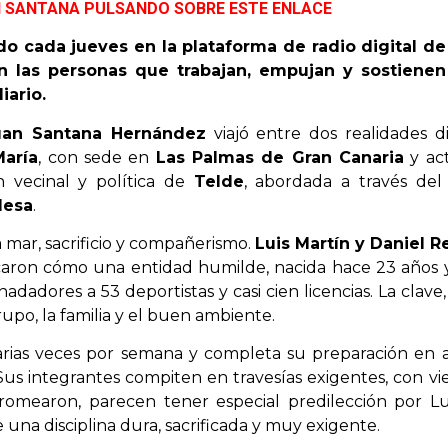
N SANTANA PULSANDO SOBRE ESTE ENLACE
ido cada jueves en la plataforma de radio digital d
 las personas que trabajan, empujan y sostienen l
iario.
uan Santana Hernández
viajó entre dos realidades di
María
, con sede en
Las Palmas de Gran Canaria
y ac
ón vecinal y política de
Telde
, abordada a través del
Mesa
.
 mar, sacrificio y compañerismo.
Luis Martín y Daniel R
caron cómo una entidad humilde, nacida hace 23 años 
dadores a 53 deportistas y casi cien licencias. La clave
rupo, la familia y el buen ambiente.
arias veces por semana y completa su preparación en 
 Sus integrantes compiten en travesías exigentes, con vie
omearon, parecen tener especial predilección por Lu
na disciplina dura, sacrificada y muy exigente.