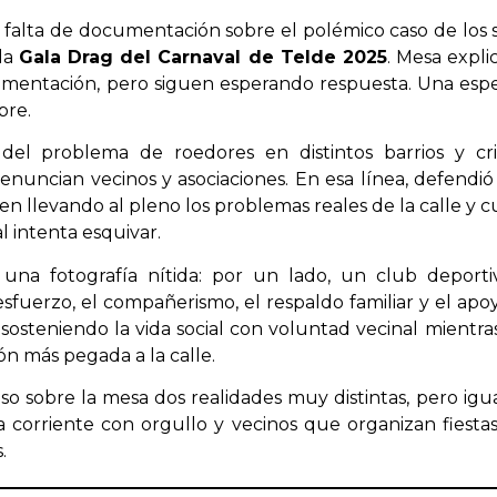
 falta de documentación sobre el polémico caso de los 
 la
Gala Drag del Carnaval de Telde 2025
. Mesa expli
umentación, pero siguen esperando respuesta. Una esper
bre.
del problema de roedores en distintos barrios y cr
nuncian vecinos y asociaciones. En esa línea, defendió
uen llevando al pleno los problemas reales de la calle y
l intenta esquivar.
una fotografía nítida: por un lado, un club deport
fuerzo, el compañerismo, el respaldo familiar y el apoyo
sosteniendo la vida social con voluntad vecinal mient
ón más pegada a la calle.
o sobre la mesa dos realidades muy distintas, pero igu
 corriente con orgullo y vecinos que organizan fiestas
.