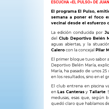
ESCUCHA «EL PULSO» DE JUA
El programa El Pulso, emit
semana a poner el foco en
vecinal desde el esfuerzo d
La edición conducida por
J
del
Club Deportivo Belén 
aguas abiertas, y la situaci
Calero
con la concejal
Pilar 
El primer bloque tuvo sabor a
Deportivo Belén María, expli
María, ha pasado de unos 25 na
en los resultados, sino en el g
El club entrena en piscina v
en
Las Canteras
y
Taliarte
.
medusas, esas que, según br
quedó claro que hablamos de u