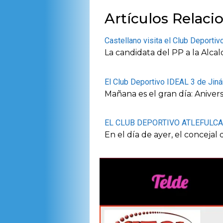
Artículos Relaci
Castellano visita el Club Deportiv
La candidata del PP a la Alcal
El Club Deportivo IDEAL 3 de Jin
Mañana es el gran día: Anivers
EL CLUB DEPORTIVO ATLEFULC
En el día de ayer, el conceja