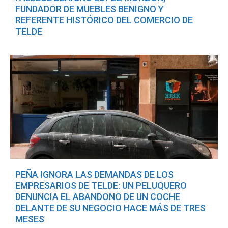
FUNDADOR DE MUEBLES BENIGNO Y
REFERENTE HISTÓRICO DEL COMERCIO DE
TELDE
PEÑA IGNORA LAS DEMANDAS DE LOS
EMPRESARIOS DE TELDE: UN PELUQUERO
DENUNCIA EL ABANDONO DE UN COCHE
DELANTE DE SU NEGOCIO HACE MÁS DE TRES
MESES