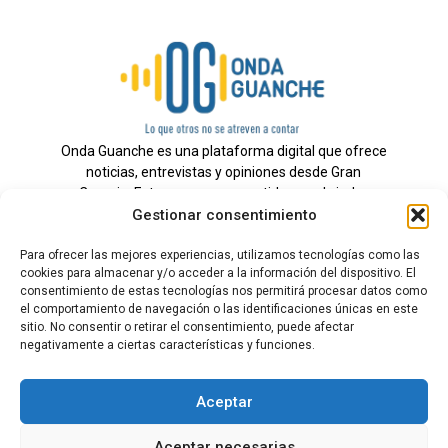
Onda Guanche es una plataforma digital que ofrece
noticias, entrevistas y opiniones desde Gran
Canaria. Estamos comprometidos con brindar
Gestionar consentimiento
información veraz y un periodismo independiente a
nuestra audiencia.
Para ofrecer las mejores experiencias, utilizamos tecnologías como las
cookies para almacenar y/o acceder a la información del dispositivo. El
consentimiento de estas tecnologías nos permitirá procesar datos como
el comportamiento de navegación o las identificaciones únicas en este
Todos los derechos reservados.
sitio. No consentir o retirar el consentimiento, puede afectar
Radio
negativamente a ciertas características y funciones.
Contacto
Aceptar
Aviso Legal
Aceptar necesarias