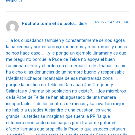
Responder
13/08/2024 a las 10:40
Pocholo toma el sol,solo...
dice:
…..a los ciudadanos tambien y constantemente se nos agota
la paciencia y protestamos,exponemos y mostramos y nunca
se nos hace caso …….y le pongo un ejemplo Jinamar y es que
me pregunto porque la Psoe de Telde no apoya el buen
funcionamiento y el orden en el mercadillo de Jinanar…..ni pio
ha dicho a las denuncias de un hombre bueno y responsable
(Medina) luchador incansable de esa maktrarada zona……
porque la politica en Telde es Dan Juan,Dan Gregorio y
Salinetas y Jinamar pir poblacion no existe?……..los miembros
de la Psoe de Telde se han aburguesado de una manera
insoportable…….de los centros de menas y ka invadion mejor
no hablo a ustedes Alejandro e una cuestion les viene
grande…..ustedes se imaginan que fuera la PP ña que
estubiera montando unas carpas para tratar de paliar eñ
efecto llamada que propic8a la Psoe lo que ustedes estarian