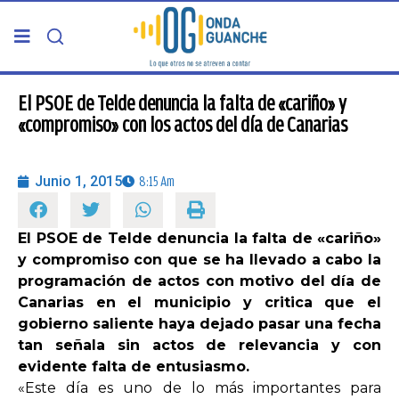
PORTADA
El PSOE de Telde denuncia la falta de «cariño» y
«compromiso» con los actos del día de Canarias
TELDE
Junio 1, 2015
8:15 Am
GRAN CANARIA
El PSOE de Telde denuncia la falta de «cariño»
CANARIAS
y compromiso con que se ha llevado a cabo la
programación de actos con motivo del día de
5ª COLUMNA
Canarias en el municipio y critica que el
gobierno saliente haya dejado pasar una fecha
tan señala sin actos de relevancia y con
CARTAS DEL DIRECTOR
evidente falta de entusiasmo.
«Este día es uno de lo más importantes para
ENTREVISTAS