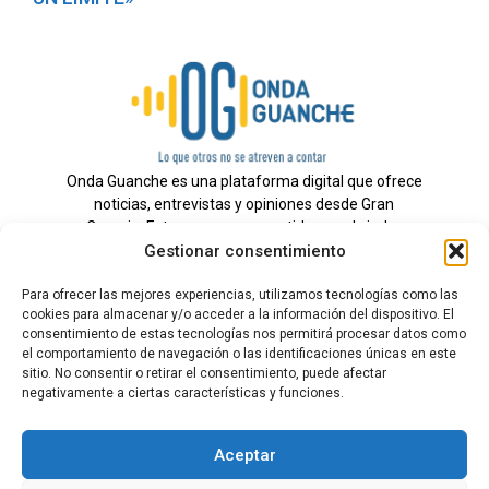
Onda Guanche es una plataforma digital que ofrece
noticias, entrevistas y opiniones desde Gran
Canaria. Estamos comprometidos con brindar
Gestionar consentimiento
información veraz y un periodismo independiente a
nuestra audiencia.
Para ofrecer las mejores experiencias, utilizamos tecnologías como las
cookies para almacenar y/o acceder a la información del dispositivo. El
consentimiento de estas tecnologías nos permitirá procesar datos como
el comportamiento de navegación o las identificaciones únicas en este
Todos los derechos reservados.
sitio. No consentir o retirar el consentimiento, puede afectar
Radio
negativamente a ciertas características y funciones.
Contacto
Aceptar
Aviso Legal