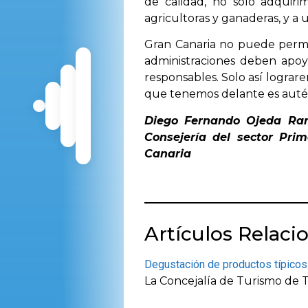
de calidad, no solo adquir
agricultoras y ganaderas, y a
Gran Canaria no puede permit
administraciones deben apoy
responsables. Solo así logra
que tenemos delante es autént
Diego Fernando Ojeda Ram
Consejería del sector Prim
Canaria
Artículos Relaci
Degustación de productos típicos 
La Concejalía de Turismo de T