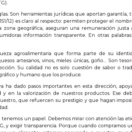
TG).
glas. Son herramientas jurídicas que aportan garantía, t
1/12) es claro al respecto: permiten proteger el nombre
na zona geográfica, aseguran una remuneración justa 
umidoras información transparente. En otras palabras:
ueza agroalimentaria que forma parte de su identi
uesos artesanos, vinos, mieles únicas, gofio… Son te
cción. Su calidad no es solo cuestión de sabor o trad
gráfico y humano que los produce.
ya ha dado pasos importantes en esta dirección, apoya
d y en la valorización de nuestros productos. Ese de
nuestro, que refuercen su prestigio y que hagan impo
dad.
tenemos un papel. Debemos mirar con atención las eti
G, y exigir transparencia. Porque cuando compramos u