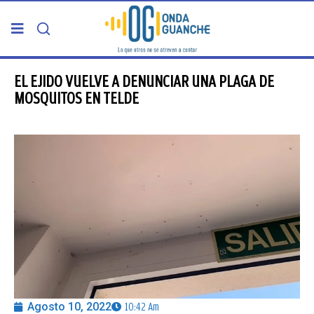
PORTADA
EL EJIDO VUELVE A DENUNCIAR UNA PLAGA DE
MOSQUITOS EN TELDE
TELDE
GRAN CANARIA
CANARIAS
5ª COLUMNA
CARTAS DEL DIRECTOR
Agosto 10, 2022
10:42 Am
ENTREVISTAS