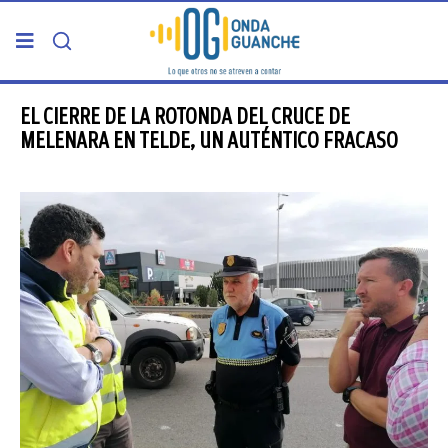
PORTADA
EL CIERRE DE LA ROTONDA DEL CRUCE DE
MELENARA EN TELDE, UN AUTÉNTICO FRACASO
TELDE
GRAN CANARIA
CANARIAS
5ª COLUMNA
CARTAS DEL DIRECTOR
ENTREVISTAS