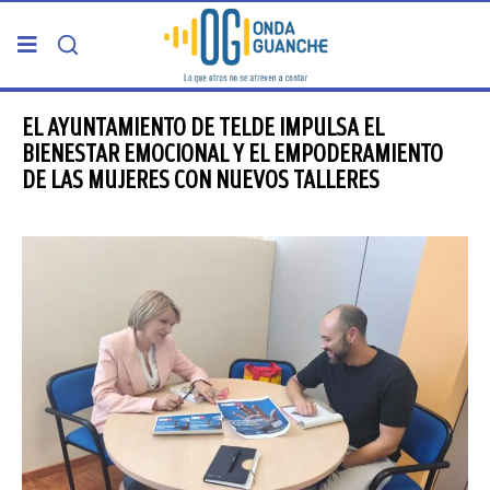
PORTADA
EL AYUNTAMIENTO DE TELDE IMPULSA EL
BIENESTAR EMOCIONAL Y EL EMPODERAMIENTO
DE LAS MUJERES CON NUEVOS TALLERES
TELDE
GRAN CANARIA
CANARIAS
5ª COLUMNA
CARTAS DEL DIRECTOR
ENTREVISTAS