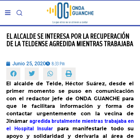
PORTADA
EL ALCALDE SE INTERESA POR LA RECUPERACIÓN
DE LA TELDENSE AGREDIDA MIENTRAS TRABAJABA
TELDE
Junio 25, 2020
8:33 Pm
GRAN CANARIA
El alcalde de Telde, Héctor Suárez, desde el
CANARIAS
primer momento se puso en comunicación
con el redactor jefe de ONDA GUANCHE para
5ª COLUMNA
que le facilitara información y forma de
contactar urgentemente con la vecina de
Jinámar
agredida brutalmente mientras trabajaba en
CARTAS DEL DIRECTOR
el Hospital Insular
para manifestarle todo su
apoyo y solidaridad y derivarla al área de
ENTREVISTAS