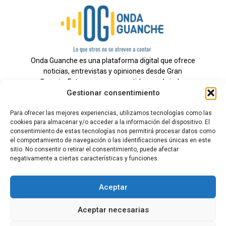
Onda Guanche es una plataforma digital que ofrece
noticias, entrevistas y opiniones desde Gran
Canaria. Estamos comprometidos con brindar
Gestionar consentimiento
información veraz y un periodismo independiente a
nuestra audiencia.
Para ofrecer las mejores experiencias, utilizamos tecnologías como las
cookies para almacenar y/o acceder a la información del dispositivo. El
consentimiento de estas tecnologías nos permitirá procesar datos como
el comportamiento de navegación o las identificaciones únicas en este
Todos los derechos reservados.
sitio. No consentir o retirar el consentimiento, puede afectar
Radio
negativamente a ciertas características y funciones.
Contacto
Aceptar
Aviso Legal
Aceptar necesarias
Política de Privacidad