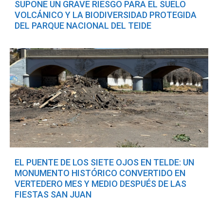
SUPONE UN GRAVE RIESGO PARA EL SUELO
VOLCÁNICO Y LA BIODIVERSIDAD PROTEGIDA
DEL PARQUE NACIONAL DEL TEIDE
EL PUENTE DE LOS SIETE OJOS EN TELDE: UN
MONUMENTO HISTÓRICO CONVERTIDO EN
VERTEDERO MES Y MEDIO DESPUÉS DE LAS
FIESTAS SAN JUAN