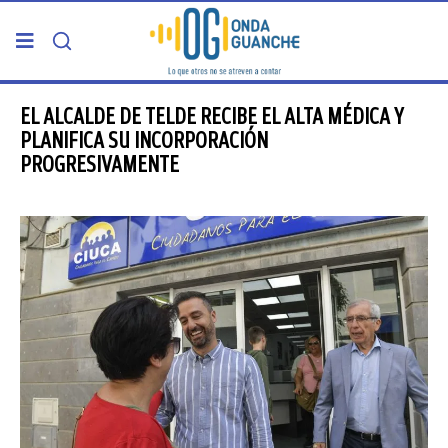
PORTADA
EL ALCALDE DE TELDE RECIBE EL ALTA MÉDICA Y
PLANIFICA SU INCORPORACIÓN
PROGRESIVAMENTE
TELDE
GRAN CANARIA
CANARIAS
5ª COLUMNA
CARTAS DEL DIRECTOR
ENTREVISTAS