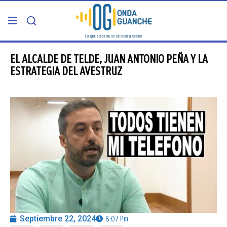
PORTADA
EL ALCALDE DE TELDE, JUAN ANTONIO PEÑA Y LA
ESTRATEGIA DEL AVESTRUZ
TELDE
GRAN CANARIA
CANARIAS
5ª COLUMNA
CARTAS DEL DIRECTOR
Septiembre 22, 2024
8:07 Pm
ENTREVISTAS