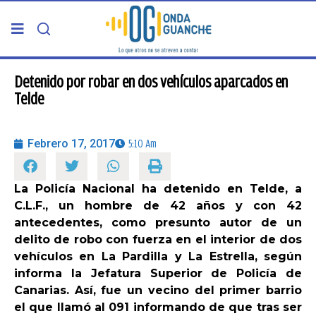
PORTADA
Detenido por robar en dos vehículos aparcados en
Telde
TELDE
Febrero 17, 2017
5:10 Am
GRAN CANARIA
La Policía Nacional ha detenido en Telde, a
CANARIAS
C.L.F., un hombre de 42 años y con 42
antecedentes, como presunto autor de un
5ª COLUMNA
delito de robo con fuerza en el interior de dos
vehículos en La Pardilla y La Estrella, según
informa la Jefatura Superior de Policía de
CARTAS DEL DIRECTOR
Canarias. Así, fue un vecino del primer barrio
el que llamó al 091 informando de que tras ser
ENTREVISTAS