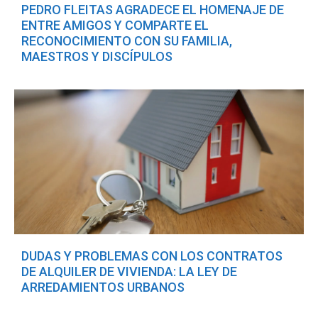
PEDRO FLEITAS AGRADECE EL HOMENAJE DE
ENTRE AMIGOS Y COMPARTE EL
RECONOCIMIENTO CON SU FAMILIA,
MAESTROS Y DISCÍPULOS
DUDAS Y PROBLEMAS CON LOS CONTRATOS
DE ALQUILER DE VIVIENDA: LA LEY DE
ARREDAMIENTOS URBANOS