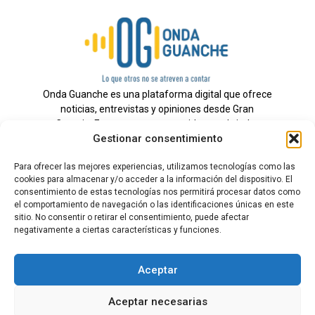
Onda Guanche es una plataforma digital que ofrece
noticias, entrevistas y opiniones desde Gran
Canaria. Estamos comprometidos con brindar
Gestionar consentimiento
información veraz y un periodismo independiente a
nuestra audiencia.
Para ofrecer las mejores experiencias, utilizamos tecnologías como las
cookies para almacenar y/o acceder a la información del dispositivo. El
consentimiento de estas tecnologías nos permitirá procesar datos como
el comportamiento de navegación o las identificaciones únicas en este
Todos los derechos reservados.
sitio. No consentir o retirar el consentimiento, puede afectar
Radio
negativamente a ciertas características y funciones.
Contacto
Aceptar
Aviso Legal
Aceptar necesarias
Política de Privacidad