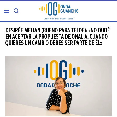
PORTADA
DESIRÉE MELIÁN (BUENO PARA TELDE): «NO DUDÉ
EN ACEPTAR LA PROPUESTA DE ONALIA, CUANDO
QUIERES UN CAMBIO DEBES SER PARTE DE ÉL»
TELDE
GRAN CANARIA
CANARIAS
5ª COLUMNA
CARTAS DEL DIRECTOR
ENTREVISTAS