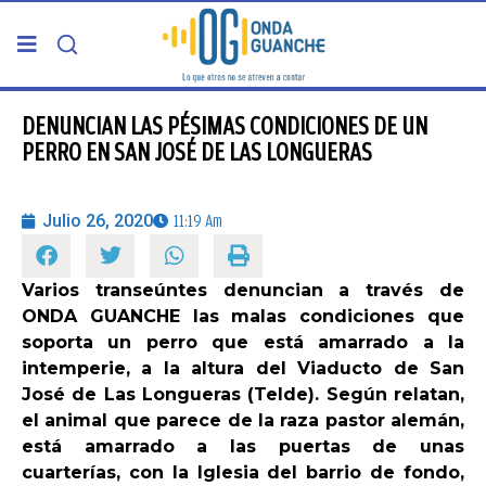
PORTADA
DENUNCIAN LAS PÉSIMAS CONDICIONES DE UN
PERRO EN SAN JOSÉ DE LAS LONGUERAS
TELDE
Julio 26, 2020
11:19 Am
GRAN CANARIA
Varios transeúntes denuncian a través de
CANARIAS
ONDA GUANCHE las malas condiciones que
soporta un perro que está amarrado a la
5ª COLUMNA
intemperie, a la altura del Viaducto de San
José de Las Longueras (Telde). Según relatan,
el animal que parece de la raza pastor alemán,
CARTAS DEL DIRECTOR
está amarrado a las puertas de unas
cuarterías, con la Iglesia del barrio de fondo,
ENTREVISTAS