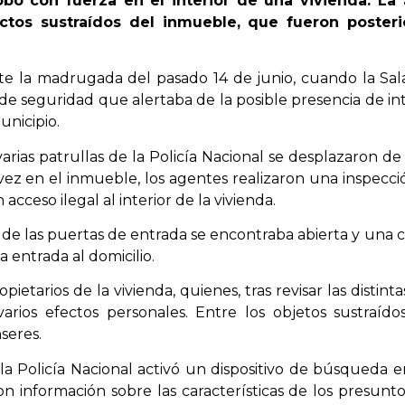
bo con fuerza en el interior de una vivienda. La a
ectos sustraídos del inmueble, que fueron poster
e la madrugada del pasado 14 de junio, cuando la Sal
 seguridad que alertaba de la posible presencia de int
unicipio.
varias patrullas de la Policía Nacional se desplazaron d
z en el inmueble, los agentes realizaron una inspecció
cceso ilegal al interior de la vivienda.
de las puertas de entrada se encontraba abierta y una cr
a entrada al domicilio.
ietarios de la vivienda, quienes, tras revisar las distint
varios efectos personales. Entre los objetos sustraíd
seres.
la Policía Nacional activó un dispositivo de búsqueda e
on información sobre las características de los presun