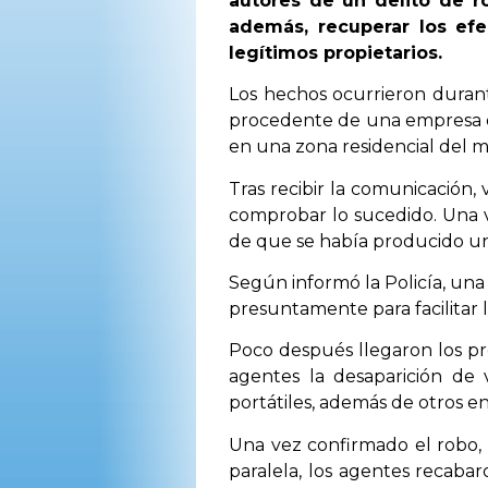
autores de un delito de ro
además, recuperar los ef
legítimos propietarios.
Los hechos ocurrieron durant
procedente de una empresa de
en una zona residencial del m
Tras recibir la comunicación, 
comprobar lo sucedido. Una ve
de que se había producido un a
Según informó la Policía, una 
presuntamente para facilitar l
Poco después llegaron los prop
agentes la desaparición de 
portátiles, además de otros en
Una vez confirmado el robo, 
paralela, los agentes recabar