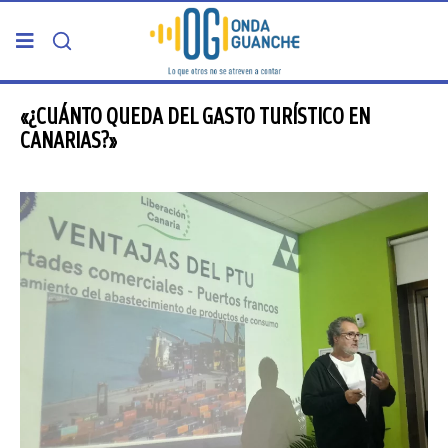
PORTADA
«¿CUÁNTO QUEDA DEL GASTO TURÍSTICO EN
CANARIAS?»
TELDE
GRAN CANARIA
CANARIAS
5ª COLUMNA
CARTAS DEL DIRECTOR
ENTREVISTAS