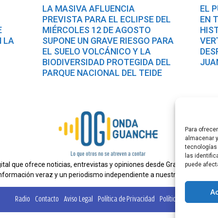
LA MASIVA AFLUENCIA
EL 
PREVISTA PARA EL ECLIPSE DEL
EN 
E
MIÉRCOLES 12 DE AGOSTO
HIS
 LA
SUPONE UN GRAVE RIESGO PARA
VER
L
EL SUELO VOLCÁNICO Y LA
DES
BIODIVERSIDAD PROTEGIDA DEL
JUA
PARQUE NACIONAL DEL TEIDE
Para ofrece
almacenar y
tecnologías
las identifi
al que ofrece noticias, entrevistas y opiniones desde Gran Canaria. E
puede afect
nformación veraz y un periodismo independiente a nuestra audiencia.
A
Radio
Contacto
Aviso Legal
Política de Privacidad
Política de cookies
Ta