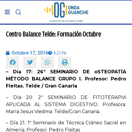
PORTADA
Centro Balance Telde: Formación Octubre
TELDE
Octubre 17, 2016
4:22 Pm
GRAN CANARIA
– Día 17: 26º SEMINARIO DE oSTEOPATÍA
MÉTODO BALANCE GRUPO I. Profesor: Pedro
CANARIAS
Fleitas. Telde / Gran Canaria
– Día 20: 2º SEMINARIO DE FITOTERAPIA
5ª COLUMNA
APLICADA AL SISTEMA DIGESTIVO. Profesora:
María Jesus Viedma. Telde/Gran Canaria.
CARTAS DEL DIRECTOR
– Día 21:. 1º Seminario de Técnica Cráneo Sacral en
Almería. Profesor: Pedro Fleitas
ENTREVISTAS