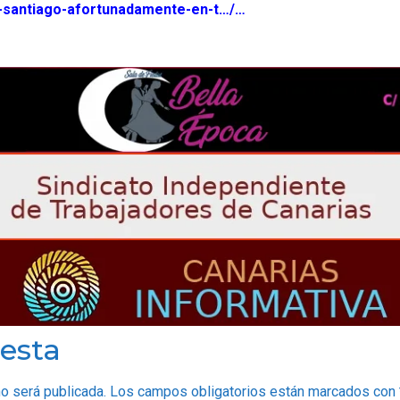
-santiago-afortunadamente-en-t…/…
esta
no será publicada.
Los campos obligatorios están marcados con