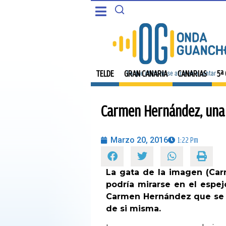
CANARIAS
PORTADA
5ª COLUMNA
TELDE
TELDE
GRAN CANARIA
CANARIAS
5ª
CARTAS DEL DIRECTOR
GRAN CANARIA
Carmen Hernández, una 
ENTREVISTAS
CANARIAS
OPINIÓN
Marzo 20, 2016
1:22 Pm
5ª COLUMNA
PROGRAMAS
La gata de la imagen (Car
CARTAS DEL DIRECTOR
podría mirarse en el espej
Carmen Hernández que se e
ENTREVISTAS
de si misma.