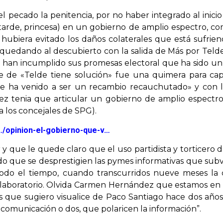
 pecado la penitencia, por no haber integrado al inicio
arde, princesa) en un gobierno de amplio espectro, com
 hubiera evitado los daños colaterales que está sufri
 quedando al descubierto con la salida de Más por Teld
an incumplido sus promesas electoral que ha sido un g
 de «Telde tiene solución» fue una quimera para ca
e ha venido a ser un recambio recauchutado» y con lo
 tenia que articular un gobierno de amplio espectro,
 los concejales de SPG).
/…/opinion-el-gobierno-que-v…
 que le quede claro que el uso partidista y torticero 
do que se desprestigien las pymes informativas que su
do el tiempo, cuando transcurridos nueve meses la 
laboratorio. Olvida Carmen Hernández que estamos en la
s que sugiero visualice de Paco Santiago hace dos añ
 comunicación o dos, que polaricen la información”.