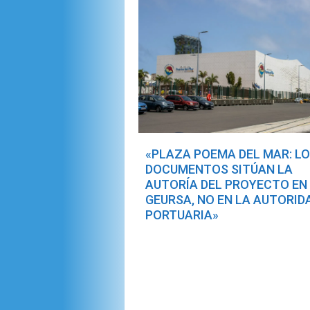
«PLAZA POEMA DEL MAR: L
DOCUMENTOS SITÚAN LA
AUTORÍA DEL PROYECTO EN
GEURSA, NO EN LA AUTORID
PORTUARIA»