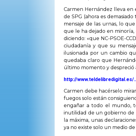
Carmen Hernández lleva en el
de SPG (ahora es demasiado t
mensaje de las urnas, lo que
que le ha dejado en minoría,
diciendo: «que NC-PSOE-CCD h
ciudadanía y que su mensaje
ilusionada por un cambio qu
quedaba claro que Hernández
último momento y despreció a
http://www.teldelibredigital.es
Carmen debe hacérselo mirar y
fuegos solo están consiguien
engañar a todo el mundo, to
inutilidad de un gobierno de 
la máxima, unas declaracione
ya no existe solo un medio de