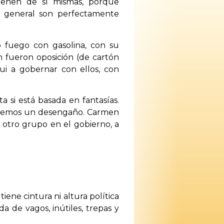
ienen de sí mismas, porque
n general son perfectamente
o fuego con gasolina, con su
n fueron oposición (de cartón
ui a gobernar con ellos, con
a si está basada en fantasías.
endremos un desengaño. Carmen
 otro grupo en el gobierno, a
iene cintura ni altura política
a de vagos, inútiles, trepas y