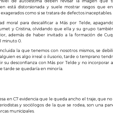
nivel de autoestima deben revisar la imagen que t
n está distorsionada y suele mostrar rasgos que e
exagerados como si se tratara de defectos inaceptables.
d moral para descalificar a Más por Telde, apagand
aumet y Cristina, olvidando que ella y su grupo tambié
rior, además de haber invitado a la formación de Cuq
l minuto 0.
ncluida la que tenemos con nosotros mismos, se debilit
lguien es algo irreal o ilusorio, tarde o temprano t
ir su desconfianza con Más por Telde y no incorporar a
 tarde se quedaría en minoría.
esa en C7 evidencia que le queda ancho el traje, que no t
eriodistas y sociólogos de la que se rodea, son una pand
arcas municipales.