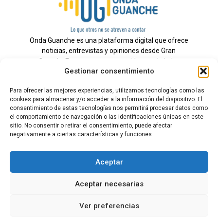
Onda Guanche es una plataforma digital que ofrece
noticias, entrevistas y opiniones desde Gran
Canaria. Estamos comprometidos con brindar
Gestionar consentimiento
información veraz y un periodismo independiente a
nuestra audiencia.
Para ofrecer las mejores experiencias, utilizamos tecnologías como las
cookies para almacenar y/o acceder a la información del dispositivo. El
consentimiento de estas tecnologías nos permitirá procesar datos como
el comportamiento de navegación o las identificaciones únicas en este
Todos los derechos reservados.
sitio. No consentir o retirar el consentimiento, puede afectar
Radio
negativamente a ciertas características y funciones.
Contacto
Aceptar
Aviso Legal
Aceptar necesarias
Política de Privacidad
Política de cookies
Ver preferencias