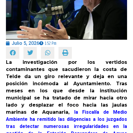
OPINIÓN
PROGRAMAS
Julio 5, 2026
1:52 Pm
La investigación por los vertidos
contaminantes que sacudieron la costa de
Telde da un giro relevante y deja en una
posición incómoda al Ayuntamiento. Tras
meses en los que desde la institución
municipal se ha tratado de mirar hacia otro
lado y desplazar el foco hacia las jaulas
marinas de Aquanaria,
la Fiscalía de Medio
Ambiente ha remitido las diligencias a los juzgados
tras detectar numerosas irregularidades en la