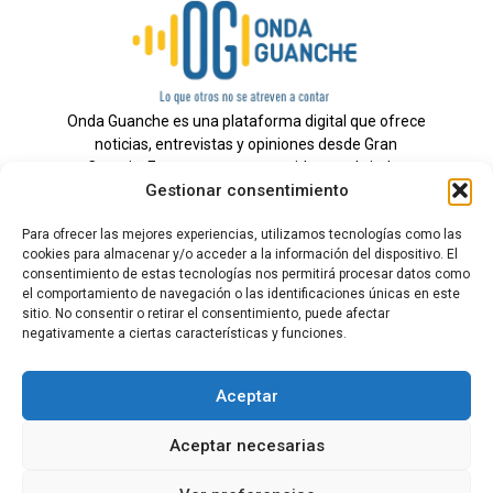
Onda Guanche es una plataforma digital que ofrece
noticias, entrevistas y opiniones desde Gran
Canaria. Estamos comprometidos con brindar
Gestionar consentimiento
información veraz y un periodismo independiente a
nuestra audiencia.
Para ofrecer las mejores experiencias, utilizamos tecnologías como las
cookies para almacenar y/o acceder a la información del dispositivo. El
consentimiento de estas tecnologías nos permitirá procesar datos como
el comportamiento de navegación o las identificaciones únicas en este
Todos los derechos reservados.
sitio. No consentir o retirar el consentimiento, puede afectar
Radio
negativamente a ciertas características y funciones.
Contacto
Aceptar
Aviso Legal
Aceptar necesarias
Política de Privacidad
Política de cookies