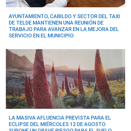
AYUNTAMIENTO, CABILDO Y SECTOR DEL TAXI
DE TELDE MANTIENEN UNA REUNIÓN DE
TRABAJO PARA AVANZAR EN LA MEJORA DEL
SERVICIO EN EL MUNICIPIO
LA MASIVA AFLUENCIA PREVISTA PARA EL
ECLIPSE DEL MIÉRCOLES 12 DE AGOSTO
SUPONE UN GRAVE RIESGO PARA EL SUELO