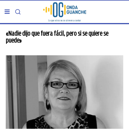
PORTADA
«Nadie dijo que fuera fácil, pero si se quiere se
puede»
TELDE
GRAN CANARIA
CANARIAS
5ª COLUMNA
CARTAS DEL DIRECTOR
ENTREVISTAS