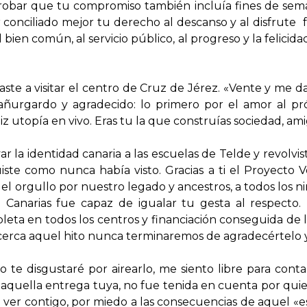
bar que tu compromiso también incluía fines de seman
conciliado mejor tu derecho al descanso y al disfrute fa
 bien común, al servicio público, al progreso y la felic
ste a visitar el centro de Cruz de Jérez. «Vente y me d
e añurgardo y agradecido: lo primero por el amor al pr
z utopía en vivo. Eras tu la que construías sociedad, am
 la identidad canaria a las escuelas de Telde y revolvist
uiste como nunca había visto. Gracias a ti el Proyecto
, el orgullo por nuestro legado y ancestros, a todos los n
 Canarias fue capaz de igualar tu gesta al respecto.
ta en todos los centros y financiación conseguida de la
erca aquel hito nunca terminaremos de agradecértelo y
 te disgustaré por airearlo, me siento libre para contar
quella entrega tuya, no fue tenida en cuenta por quie
 ver contigo, por miedo a las consecuencias de aquel «