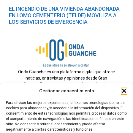
EL INCENDIO DE UNA VIVIENDA ABANDONADA
EN LOMO CEMENTERIO (TELDE) MOVILIZA A
LOS SERVICIOS DE EMERGENCIA
Onda Guanche es una plataforma digital que ofrece
noticias, entrevistas y opiniones desde Gran
Canaria. Estamos comprometidos con brindar
Gestionar consentimiento
información veraz y un periodismo independiente a
nuestra audiencia.
Para ofrecer las mejores experiencias, utilizamos tecnologías como las
cookies para almacenar y/o acceder a la información del dispositivo. El
consentimiento de estas tecnologías nos permitirá procesar datos como
el comportamiento de navegación o las identificaciones únicas en este
Todos los derechos reservados.
sitio. No consentir o retirar el consentimiento, puede afectar
Radio
negativamente a ciertas características y funciones.