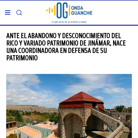
PORTADA
ANTE EL ABANDONO Y DESCONOCIMIENTO DEL
RICO Y VARIADO PATRIMONIO DE JINÁMAR, NACE
UNA COORDINADORA EN DEFENSA DE SU
TELDE
PATRIMONIO
GRAN CANARIA
CANARIAS
5ª COLUMNA
CARTAS DEL DIRECTOR
ENTREVISTAS