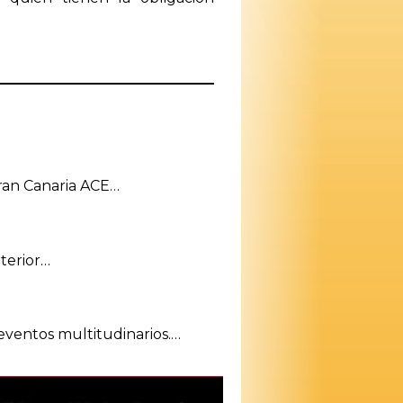
Gran Canaria ACE…
nterior…
 eventos multitudinarios.…