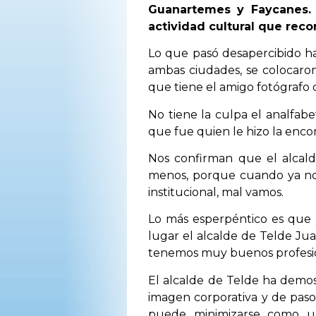
Guanartemes y Faycanes. 
actividad cultural que recor
Lo que pasó desapercibido ha
ambas ciudades, se colocaron
que tiene el amigo fotógrafo d
No tiene la culpa el analfabe
que fue quien le hizo la encom
Nos confirman que el alcald
menos, porque cuando ya no s
institucional, mal vamos.
Lo más esperpéntico es que 
lugar el alcalde de Telde Jua
tenemos muy buenos profesio
El alcalde de Telde ha demos
imagen corporativa y de paso
puede minimizarse como un 