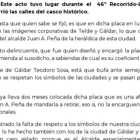
Este acto tuvo lugar durante el 46º Recorrido-Li
rió las calles del casco histórico.
sta que quien sabe se fijó, es que en dicha placa en lu
 las imágenes corporativas de Telde y Gáldar, lo que
el alcalde Juan A. Peña de la heráldica de esta ciudad.
to-delincuente, que fue quien diseñó y encargó la placa
ienda al susodicho, a sabiendas de cual es su coeficient
e de Gáldar Teodoro Sosa, está que bufa ante semej
e respetan los símbolos de las ciudades y se pasan por
ya lleva dos meses colocada dicha placa que es una af
n A. Peña de mandarla a retirar, eso si, no la encarguen
nales.
trado la falta de respeto a los símbolos de nuestra ci
 lo ha hecho también con los de la ciudad de Gáldar y
caso aislado, porque es el Alcalde especialmente