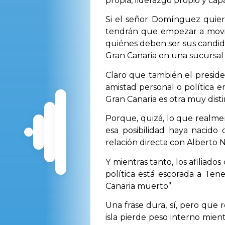
propia, liderazgo propio y cap
Si el señor Domínguez quiere
tendrán que empezar a movil
quiénes deben ser sus candida
Gran Canaria en una sucursal 
Claro que también el preside
amistad personal o política e
Gran Canaria es otra muy disti
Porque, quizá, lo que realm
esa posibilidad haya nacid
relación directa con Alberto
Y mientras tanto, los afiliado
política está escorada a Ten
Canaria muerto”.
Una frase dura, sí, pero que 
isla pierde peso interno mien