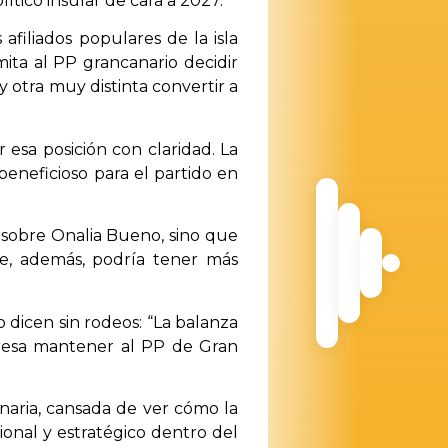
ítico insular de cara a 2027.
filiados populares de la isla
ta al PP grancanario decidir
 otra muy distinta convertir a
esa posición con claridad. La
beneficioso para el partido en
sobre Onalia Bueno, sino que
e, además, podría tener más
o dicen sin rodeos: “La balanza
teresa mantener al PP de Gran
anaria, cansada de ver cómo la
ional y estratégico dentro del