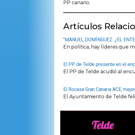
PP canario.
Artículos Relaci
"MANUEL DOMÍNGUEZ: ¿EL ENT
En política, hay líderes que 
El PP de Telde presente en el enc
El PP de Telde acudió al enc
El Rocasa Gran Canaria ACE, mejor 
El Ayuntamiento de Telde feli