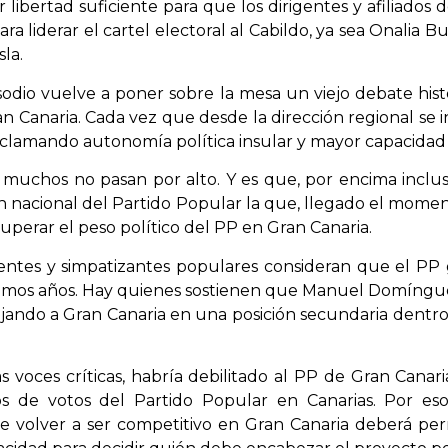
r libertad suficiente para que los dirigentes y afiliados
a liderar el cartel electoral al Cabildo, ya sea Onalia B
sla.
odio vuelve a poner sobre la mesa un viejo debate histór
n Canaria. Cada vez que desde la dirección regional se in
reclamando autonomía política insular y mayor capacidad 
uchos no pasan por alto. Y es que, por encima inclus
ión nacional del Partido Popular la que, llegado el mome
cuperar el peso político del PP en Gran Canaria.
entes y simpatizantes populares consideran que el PP
timos años. Hay quienes sostienen que Manuel Domíng
ejando a Gran Canaria en una posición secundaria dentr
 voces críticas, habría debilitado al PP de Gran Canar
s de votos del Partido Popular en Canarias. Por es
e volver a ser competitivo en Gran Canaria deberá perm