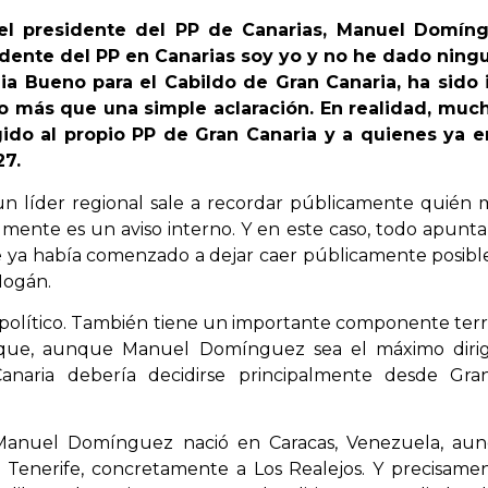
 el presidente del PP de Canarias, Manuel Domín
dente del PP en Canarias soy yo y no he dado ning
ia Bueno para el Cabildo de Gran Canaria, ha sid
go más que una simple aclaración. En realidad, muc
gido al propio PP de Gran Canaria y a quienes ya
27.
n líder regional sale a recordar públicamente quién 
almente es un aviso interno. Y en este caso, todo apunta
e ya había comenzado a dejar caer públicamente posibl
Mogán.
 político. También tiene un importante componente terr
 que, aunque Manuel Domínguez sea el máximo diri
Canaria debería decidirse principalmente desde Gra
Manuel Domínguez nació en Caracas, Venezuela, aunqu
a Tenerife, concretamente a Los Realejos. Y precisame