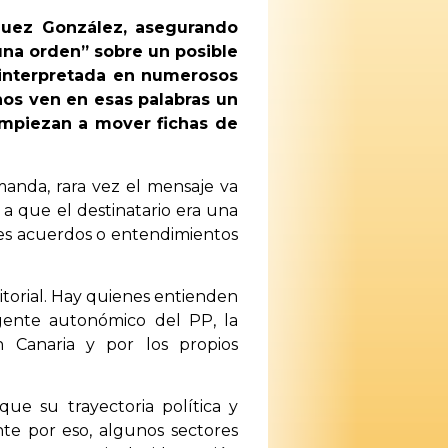
guez González, asegurando
una orden” sobre un posible
o interpretada en numerosos
hos ven en esas palabras un
 empiezan a mover fichas de
manda, rara vez el mensaje va
 a que el destinatario era una
es acuerdos o entendimientos
itorial. Hay quienes entienden
gente autonómico del PP, la
n Canaria y por los propios
e su trayectoria política y
nte por eso, algunos sectores