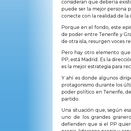
consideran que debería existi
puede ser la mejor persona par
conecte con la realidad de la i
Porque en el fondo, este epis
de poder entre Tenerife y Gra
de otra isla, resurgen voces 
Pero hay otro elemento que m
PP, está Madrid. Es la direcc
es la mejor estrategia para re
Y ahí es donde algunos dirig
protagonismo durante los úl
poder político en Tenerife, d
partido.
Una situación que, según esas
uno de los grandes granero
defienden que si el PP quier