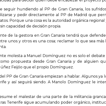
acidad para decidir quién debe encabezar el proyecto pol
 seguir hundiendo al PP de Gran Canaria, los sufridos a
izarse y pedir directamente al PP de Madrid que permi
tos. Porque una cosa es la autoridad orgánica regional y
sin capacidad de decisión propia.
nte de la gestora en Gran Canaria tendrá que defender 
ntre unos y otros es una cosa; reclamar lo que sea más 
nta.
ente molesta a Manuel Domínguez no es solo el debate 
o como propuesta desde Gran Canaria y de alguien qu
 Núñez Feijóo que el propio Domínguez.
s del PP de Gran Canaria empiezan a hablar. Algunos ya l
erife y así seguirá siendo. A Manolo Domínguez le in
resume el malestar de una parte de la militancia granc
tras Tenerife sigue acumulando poder orgánico, instituc