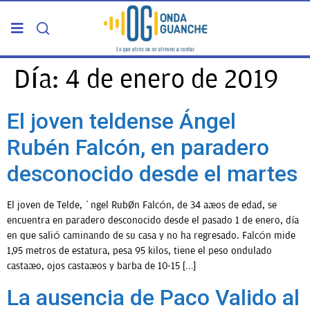
PORTADA
Día:
4 de enero de 2019
TELDE
El joven teldense Ángel
Rubén Falcón, en paradero
GRAN CANARIA
desconocido desde el martes
CANARIAS
El joven de Telde, Ángel Rubén Falcón, de 34 años de edad, se
encuentra en paradero desconocido desde el pasado 1 de enero, día
5ª COLUMNA
en que salió caminando de su casa y no ha regresado. Falcón mide
1,95 metros de estatura, pesa 95 kilos, tiene el peso ondulado
castaño, ojos castaños y barba de 10-15 […]
CARTAS DEL DIRECTOR
La ausencia de Paco Valido al
ENTREVISTAS