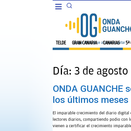
CANARIAS
PORTADA
5ª COLUMNA
TELDE
TELDE
GRAN CANARIA
CANARIAS
5ª
CARTAS DEL DIRECTOR
GRAN CANARIA
ENTREVISTAS
Día:
3 de agosto
CANARIAS
OPINIÓN
ONDA GUANCHE se c
5ª COLUMNA
PROGRAMAS
los últimos meses
CARTAS DEL DIRECTOR
El imparable crecimiento del diario digita
lectores diarios, compartiendo podio con lo
ENTREVISTAS
vienen a certificar el crecimiento imparabl