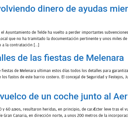
olviendo dinero de ayudas mien
Ayuntamiento de Telde ha vuelto a perder importantes subvenciones pa
o Local que no ha tramitado la documentación pertinente y unos miles d
 a la contratación […]
lles de las fiestas de Melenara
fiestas de Melenara ultiman estos días todos los detalles para garantiz
os fastos de este barrio costero. El concejal de Seguridad y Festejos, 
 vuelco de un coche junto al Ae
y 60 años, resultaron heridas, en principio, de carácter leve tras el v
 de Gran Canaria, en dirección norte, a unos 200 metros de la incorporac