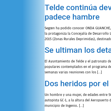
Telde continúa dev
padece hambre
Según ha podido conocer ONDA GUANCHE, el 
la protagoniza la Concejalía de Desarroll
2015 (Zonas Rurales Deprimidas), destinado
Se ultiman los deta
El Ayuntamiento de Telde y el patronato de 
populares contemplados en el programa de l
semanas varias reuniones con los […]
Dos heridos por el
Un hombre y una mujer, de edades entre 50 
autopista GC-1, a la altura del Aeropuerto
municipio de Ingenio. […]