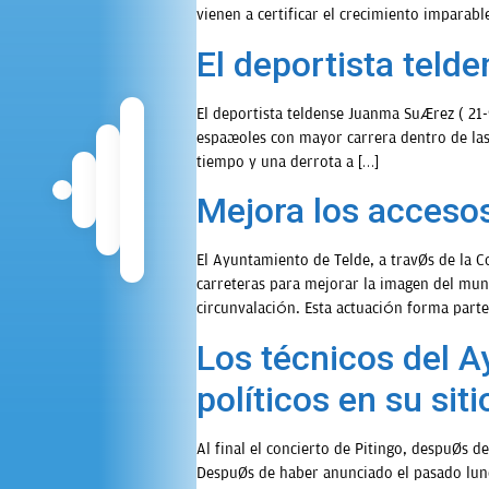
vienen a certificar el crecimiento imparabl
El deportista teld
El deportista teldense Juanma Suárez ( 21-
españoles con mayor carrera dentro de las 
tiempo y una derrota a […]
Mejora los accesos
El Ayuntamiento de Telde, a través de la C
carreteras para mejorar la imagen del muni
circunvalación. Esta actuación forma parte
Los técnicos del A
políticos en su siti
Al final el concierto de Pitingo, después d
Después de haber anunciado el pasado lunes