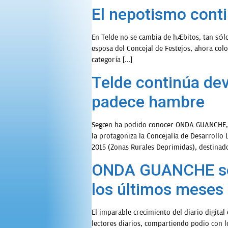
El nepotismo conti
OPINIÓN
En Telde no se cambia de hábitos, tan sólo
PROGRAMAS
esposa del Concejal de Festejos, ahora co
categoría […]
Telde continúa dev
padece hambre
Según ha podido conocer ONDA GUANCHE, el 
la protagoniza la Concejalía de Desarroll
2015 (Zonas Rurales Deprimidas), destinado
ONDA GUANCHE se c
los últimos meses
El imparable crecimiento del diario digita
lectores diarios, compartiendo podio con lo