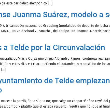
e de este periódico electrónico […]
ense Juanma Suárez, modelo a s
9 ), tricampeón nacional de Grappling (modalidad de deporte de lucha s
MMA , un «old school» , canario , del equipo Taz Jinamar, 4 participacio
 a Telde por la Circunvalación
oncejalía de Vías y Obras que dirige Alejandro Ramos, continúa realiza
cipio y estos días está acometiendo el tratamiento cromático de los ac
 […]
yuntamiento de Telde empiezan 
o
e marear la perdiz, “que si que no, que caiga un chaparrón” se cayó del 
 a bombo y platillo que el estaba resuelto, resulta que no, que al fina