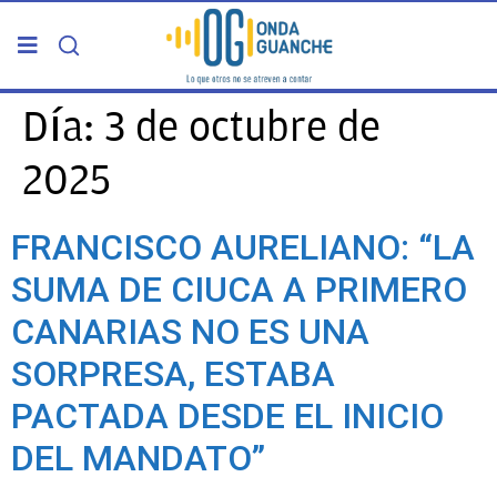
PORTADA
Día:
3 de octubre de
2025
TELDE
FRANCISCO AURELIANO: “LA
GRAN CANARIA
SUMA DE CIUCA A PRIMERO
CANARIAS
CANARIAS NO ES UNA
SORPRESA, ESTABA
5ª COLUMNA
PACTADA DESDE EL INICIO
CARTAS DEL DIRECTOR
DEL MANDATO”
ENTREVISTAS