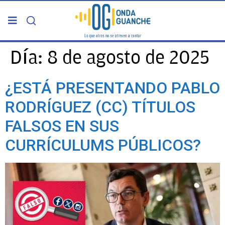
PORTADA
Día:
8 de agosto de 2025
TELDE
¿ESTÁ PRESENTANDO PABLO
RODRÍGUEZ (CC) TÍTULOS
GRAN CANARIA
FALSOS EN SUS
CANARIAS
CURRÍCULUMS PÚBLICOS?
5ª COLUMNA
CARTAS DEL DIRECTOR
ENTREVISTAS