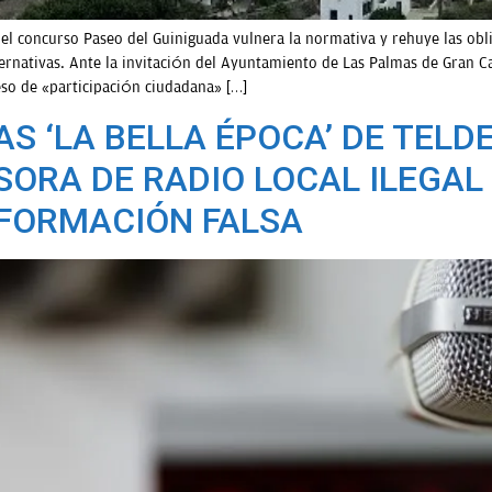
 el concurso Paseo del Guiniguada vulnera la normativa y rehuye las obl
ternativas. Ante la invitación del Ayuntamiento de Las Palmas de Gran Ca
so de «participación ciudadana» […]
AS ‘LA BELLA ÉPOCA’ DE TELD
ORA DE RADIO LOCAL ILEGAL 
NFORMACIÓN FALSA