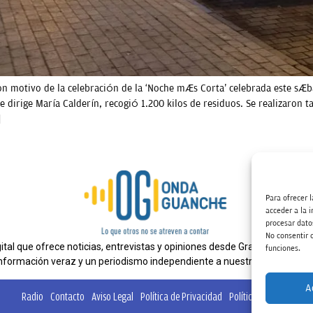
con motivo de la celebración de la ‘Noche más Corta’ celebrada este sá
e dirige María Calderín, recogió 1.200 kilos de residuos. Se realizaron
]
Para ofrecer 
acceder a la 
procesar dato
No consentir o
al que ofrece noticias, entrevistas y opiniones desde Gran Canaria. E
funciones.
nformación veraz y un periodismo independiente a nuestra audiencia.
A
Radio
Contacto
Aviso Legal
Política de Privacidad
Política de cookies
Ta