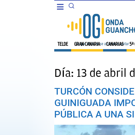
CANARIAS
PORTADA
5ª COLUMNA
TELDE
TELDE
GRAN CANARIA
CANARIAS
5ª
CARTAS DEL DIRECTOR
GRAN CANARIA
ENTREVISTAS
Día:
13 de abril 
CANARIAS
OPINIÓN
TURCÓN CONSIDE
5ª COLUMNA
PROGRAMAS
GUINIGUADA IMPO
CARTAS DEL DIRECTOR
PÚBLICA A UNA S
ENTREVISTAS