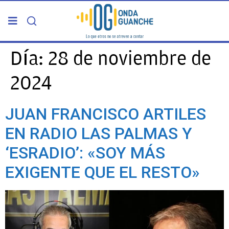
PORTADA
Día:
28 de noviembre de
2024
TELDE
JUAN FRANCISCO ARTILES
GRAN CANARIA
EN RADIO LAS PALMAS Y
CANARIAS
‘ESRADIO’: «SOY MÁS
EXIGENTE QUE EL RESTO»
5ª COLUMNA
CARTAS DEL DIRECTOR
ENTREVISTAS