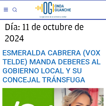
PORTADA
Día:
11 de octubre de
2024
TELDE
ESMERALDA CABRERA (VOX
GRAN CANARIA
TELDE) MANDA DEBERES AL
CANARIAS
GOBIERNO LOCAL Y SU
CONCEJAL TRÁNSFUGA
5ª COLUMNA
CARTAS DEL DIRECTOR
ENTREVISTAS