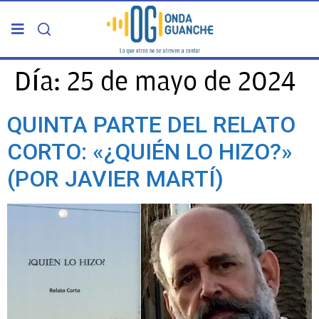
PORTADA
Día:
25 de mayo de 2024
TELDE
QUINTA PARTE DEL RELATO
CORTO: «¿QUIÉN LO HIZO?»
GRAN CANARIA
(POR JAVIER MARTÍ)
CANARIAS
5ª COLUMNA
CARTAS DEL DIRECTOR
ENTREVISTAS