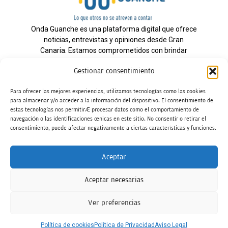
Onda Guanche es una plataforma digital que ofrece
noticias, entrevistas y opiniones desde Gran
Canaria. Estamos comprometidos con brindar
información veraz y un periodismo independiente a
Gestionar consentimiento
nuestra audiencia.
Para ofrecer las mejores experiencias, utilizamos tecnologías como las cookies
para almacenar y/o acceder a la información del dispositivo. El consentimiento de
estas tecnologías nos permitirá procesar datos como el comportamiento de
Todos los derechos reservados.
navegación o las identificaciones únicas en este sitio. No consentir o retirar el
Radio
consentimiento, puede afectar negativamente a ciertas características y funciones.
Contacto
Aceptar
Aviso Legal
Aceptar necesarias
Política de Privacidad
Política de cookies
Ver preferencias
Tarifas Publicidad
Política de cookies
Política de Privacidad
Aviso Legal