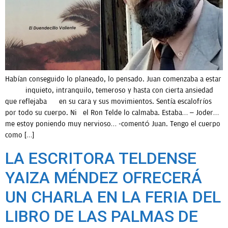
OPINIÓN
PROGRAMAS
Habían conseguido lo planeado, lo pensado. Juan comenzaba a estar
inquieto, intranquilo, temeroso y hasta con cierta ansiedad
que reflejaba en su cara y sus movimientos. Sentía escalofríos
por todo su cuerpo. Ni el Ron Telde lo calmaba. Estaba… – Joder…
me estoy poniendo muy nervioso… -comentó Juan. Tengo el cuerpo
como […]
LA ESCRITORA TELDENSE
YAIZA MÉNDEZ OFRECERÁ
UN CHARLA EN LA FERIA DEL
LIBRO DE LAS PALMAS DE