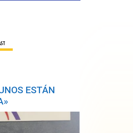
AST
GUNOS ESTÁN
A»