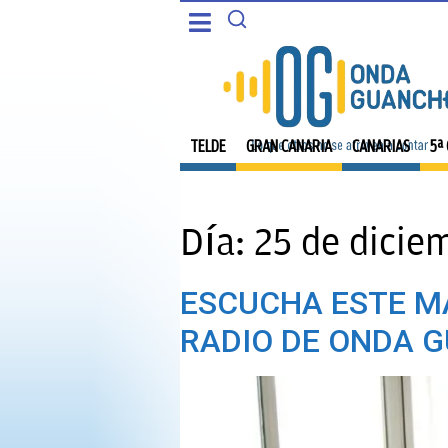
CANARIAS
PORTADA
5ª COLUMNA
TELDE
TELDE
GRAN CANARIA
CANARIAS
5ª
CARTAS DEL DIRECTOR
GRAN CANARIA
ENTREVISTAS
Día:
25 de dicie
CANARIAS
OPINIÓN
ESCUCHA ESTE M
5ª COLUMNA
PROGRAMAS
RADIO DE ONDA G
CARTAS DEL DIRECTOR
ENTREVISTAS