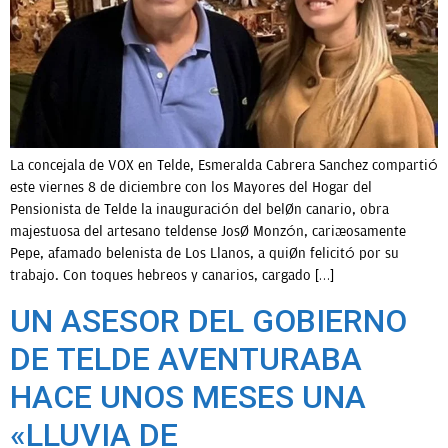
OPINIÓN
PROGRAMAS
La concejala de VOX en Telde, Esmeralda Cabrera Sanchez compartió
este viernes 8 de diciembre con los Mayores del Hogar del
Pensionista de Telde la inauguración del belén canario, obra
majestuosa del artesano teldense José Monzón, cariñosamente
Pepe, afamado belenista de Los Llanos, a quién felicitó por su
trabajo. Con toques hebreos y canarios, cargado […]
UN ASESOR DEL GOBIERNO
DE TELDE AVENTURABA
HACE UNOS MESES UNA
«LLUVIA DE