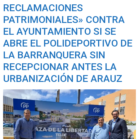
RECLAMACIONES
PATRIMONIALES» CONTRA
EL AYUNTAMIENTO SI SE
ABRE EL POLIDEPORTIVO DE
LA BARRANQUERA SIN
RECEPCIONAR ANTES LA
URBANIZACIÓN DE ARAUZ