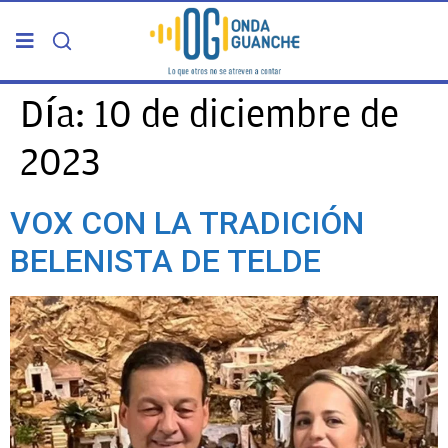
PORTADA
Día:
10 de diciembre de
2023
TELDE
VOX CON LA TRADICIÓN
GRAN CANARIA
BELENISTA DE TELDE
CANARIAS
5ª COLUMNA
CARTAS DEL DIRECTOR
ENTREVISTAS