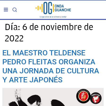
PORTADA
Día:
6 de noviembre de
2022
TELDE
EL MAESTRO TELDENSE
GRAN CANARIA
PEDRO FLEITAS ORGANIZA
CANARIAS
UNA JORNADA DE CULTURA
Y ARTE JAPONÉS
5ª COLUMNA
CARTAS DEL DIRECTOR
ENTREVISTAS