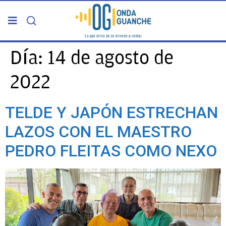
PORTADA
Día:
14 de agosto de
2022
TELDE
TELDE Y JAPÓN ESTRECHAN
GRAN CANARIA
LAZOS CON EL MAESTRO
CANARIAS
PEDRO FLEITAS COMO NEXO
5ª COLUMNA
CARTAS DEL DIRECTOR
ENTREVISTAS