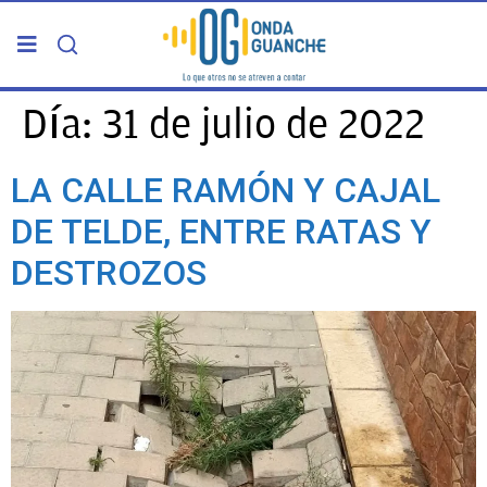
PORTADA
Día:
31 de julio de 2022
TELDE
LA CALLE RAMÓN Y CAJAL
DE TELDE, ENTRE RATAS Y
GRAN CANARIA
DESTROZOS
CANARIAS
5ª COLUMNA
CARTAS DEL DIRECTOR
ENTREVISTAS