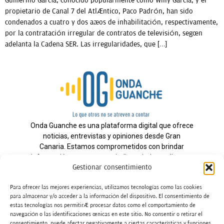
Guillermo García, conocido popularmente como Willy García, y el
propietario de Canal 7 del Atlántico, Paco Padrón, han sido
condenados a cuatro y dos años de inhabilitación, respectivamente,
por la contratación irregular de contratos de televisión, según
adelanta la Cadena SER. Las irregularidades, que […]
Onda Guanche es una plataforma digital que ofrece
noticias, entrevistas y opiniones desde Gran
Canaria. Estamos comprometidos con brindar
información veraz y un periodismo independiente a
Gestionar consentimiento
nuestra audiencia.
Para ofrecer las mejores experiencias, utilizamos tecnologías como las cookies
para almacenar y/o acceder a la información del dispositivo. El consentimiento de
estas tecnologías nos permitirá procesar datos como el comportamiento de
Todos los derechos reservados.
navegación o las identificaciones únicas en este sitio. No consentir o retirar el
Radio
consentimiento, puede afectar negativamente a ciertas características y funciones.