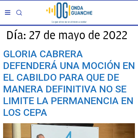
PORTADA
Día:
27 de mayo de 2022
TELDE
GLORIA CABRERA
DEFENDERÁ UNA MOCIÓN EN
GRAN CANARIA
EL CABILDO PARA QUE DE
CANARIAS
MANERA DEFINITIVA NO SE
LIMITE LA PERMANENCIA EN
5ª COLUMNA
LOS CEPA
CARTAS DEL DIRECTOR
ENTREVISTAS