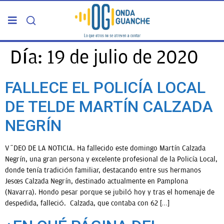
PORTADA
Día:
19 de julio de 2020
TELDE
FALLECE EL POLICÍA LOCAL
DE TELDE MARTÍN CALZADA
GRAN CANARIA
NEGRÍN
CANARIAS
VÍDEO DE LA NOTICIA. Ha fallecido este domingo Martín Calzada
Negrín, una gran persona y excelente profesional de la Policía Local,
5ª COLUMNA
donde tenía tradición familiar, destacando entre sus hermanos
Jesús Calzada Negrín, destinado actualmente en Pamplona
(Navarra). Hondo pesar porque se jubiló hoy y tras el homenaje de
CARTAS DEL DIRECTOR
despedida, falleció. Calzada, que contaba con 62 […]
ENTREVISTAS