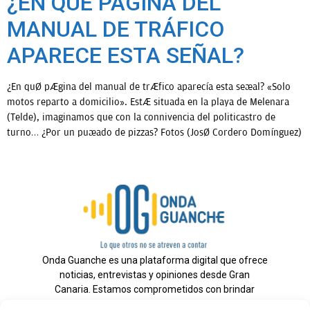
¿EN QUÉ PÁGINA DEL
MANUAL DE TRÁFICO
OPINIÓN
APARECE ESTA SEÑAL?
PROGRAMAS
¿En qué página del manual de tráfico aparecía esta señal? «Solo
motos reparto a domicilio». Está situada en la playa de Melenara
(Telde), imaginamos que con la connivencia del politicastro de
turno… ¿Por un puñado de pizzas? Fotos (José Cordero Domínguez)
Onda Guanche es una plataforma digital que ofrece
noticias, entrevistas y opiniones desde Gran
Canaria. Estamos comprometidos con brindar
información veraz y un periodismo independiente a