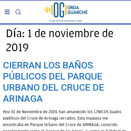
PORTADA
Día:
1 de noviembre de
2019
TELDE
CIERRAN LOS BAÑOS
GRAN CANARIA
PÚBLICOS DEL PARQUE
CANARIAS
URBANO DEL CRUCE DE
ARINAGA
5ª COLUMNA
Hoy 01 de Noviembre de 2019, han amanecido los ÚNICOS baños
CARTAS DEL DIRECTOR
públicos del Cruce de Arinaga cerrados. Esta mañana me
encontraba en Parque Urbano del Cruce de ARINAGA, conocido
ENTREVISTAS