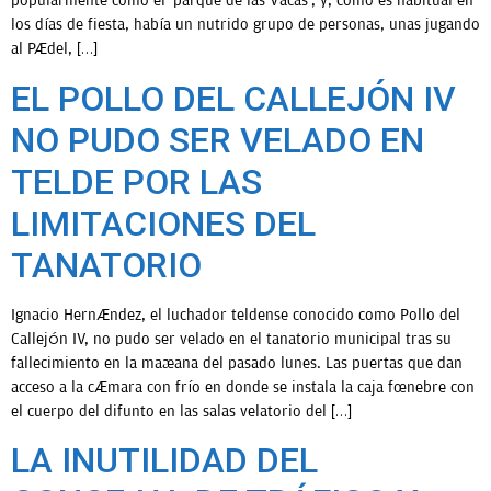
popularmente como el ‘parque de las Vacas’, y, como es habitual en
los días de fiesta, había un nutrido grupo de personas, unas jugando
al Pádel, […]
OPINIÓN
EL POLLO DEL CALLEJÓN IV
PROGRAMAS
NO PUDO SER VELADO EN
TELDE POR LAS
LIMITACIONES DEL
TANATORIO
Ignacio Hernández, el luchador teldense conocido como Pollo del
Callejón IV, no pudo ser velado en el tanatorio municipal tras su
fallecimiento en la mañana del pasado lunes. Las puertas que dan
acceso a la cámara con frío en donde se instala la caja fúnebre con
el cuerpo del difunto en las salas velatorio del […]
LA INUTILIDAD DEL