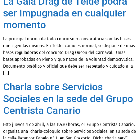
La Gala Drag de Telde podrá
ser impugnada en cualquier
OPINIÓN
momento
PROGRAMAS
La principal norma de todo concurso o convocatoria son las bases
que rigen las mismas. En Telde, como es normal, se dispone de unas
bases reguladoras del concurso Drag Queen del Carnaval. Unas
bases aprobadas en Pleno y que nacen de la voluntad democrática.
Documento público y oficial que debe ser respetado y cuidado a la
[…]
Charla sobre Servicios
Sociales en la sede del Grupo
Centrista Canario
Este jueves 4 de abril, a las 19:30 horas, el Grupo Centrista Canario,
organiza una charla-coloquio sobre Servicios Sociales, en su sede de
la calle Betancor Fabelo nº 1, en San Gregorio. Dicha charla será