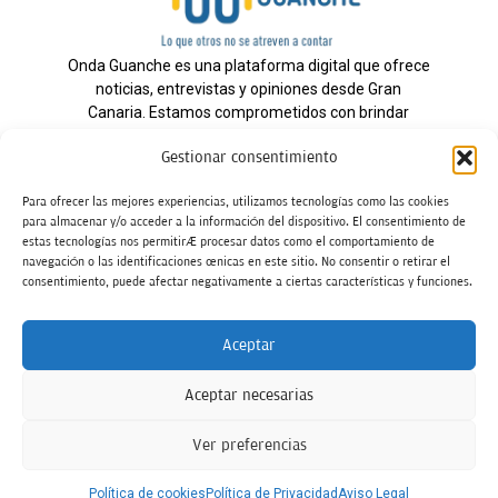
Onda Guanche es una plataforma digital que ofrece
noticias, entrevistas y opiniones desde Gran
Canaria. Estamos comprometidos con brindar
información veraz y un periodismo independiente a
Gestionar consentimiento
nuestra audiencia.
Para ofrecer las mejores experiencias, utilizamos tecnologías como las cookies
para almacenar y/o acceder a la información del dispositivo. El consentimiento de
estas tecnologías nos permitirá procesar datos como el comportamiento de
Todos los derechos reservados.
navegación o las identificaciones únicas en este sitio. No consentir o retirar el
Radio
consentimiento, puede afectar negativamente a ciertas características y funciones.
Contacto
Aceptar
Aviso Legal
Aceptar necesarias
Política de Privacidad
Política de cookies
Ver preferencias
Tarifas Publicidad
Política de cookies
Política de Privacidad
Aviso Legal