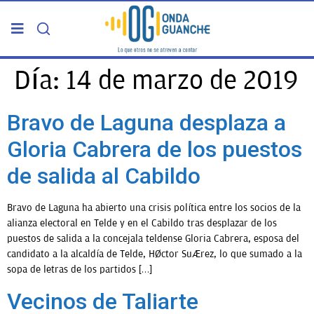
PORTADA
Día:
14 de marzo de 2019
TELDE
Bravo de Laguna desplaza a
Gloria Cabrera de los puestos
GRAN CANARIA
de salida al Cabildo
CANARIAS
Bravo de Laguna ha abierto una crisis política entre los socios de la
alianza electoral en Telde y en el Cabildo tras desplazar de los
5ª COLUMNA
puestos de salida a la concejala teldense Gloria Cabrera, esposa del
candidato a la alcaldía de Telde, Héctor Suárez, lo que sumado a la
sopa de letras de los partidos […]
CARTAS DEL DIRECTOR
Vecinos de Taliarte
ENTREVISTAS