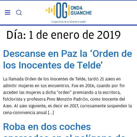
PORTADA
Día:
1 de enero de 2019
TELDE
Descanse en Paz la ‘Orden de
los Inocentes de Telde’
GRAN CANARIA
La llamada Orden de los Inocentes de Telde, tardó 21 años en
CANARIAS
admitir mujeres en sus encuentros. Fue en 2016, cuando por fin
acceden las mujeres a dicha “orden” premiando a la escritora,
folclorista y profesora Pino Monzón Padrón, como Inocente del
5ª COLUMNA
Año. Al año siguiente, es decir en 2017, curiosamente suspenden la
cena-convivencia anual […]
CARTAS DEL DIRECTOR
Roba en dos coches
ENTREVISTAS