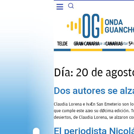
CANARIAS
PORTADA
5ª COLUMNA
TELDE
TELDE
GRAN CANARIA
CANARIAS
5ª
CARTAS DEL DIRECTOR
GRAN CANARIA
ENTREVISTAS
Día:
20 de agost
CANARIAS
OPINIÓN
Dos autores se alz
5ª COLUMNA
PROGRAMAS
Claudia Lorena e Iván San Emeterio son los
CARTAS DEL DIRECTOR
que cumple este año su décima edición. Tre
desiertos, de Claudia Lorena, se alzaron co
ENTREVISTAS
El periodista Nicol