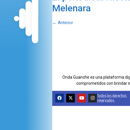
Melenara
OPINIÓN
PROGRAMAS
←
Anterior
Onda Guanche es una plataforma digit
comprometidos con brindar i
Todos los derechos
reservados.