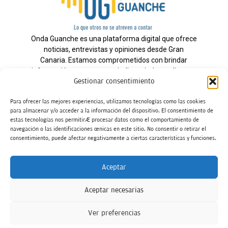
Onda Guanche es una plataforma digital que ofrece
noticias, entrevistas y opiniones desde Gran
Canaria. Estamos comprometidos con brindar
información veraz y un periodismo independiente a
Gestionar consentimiento
nuestra audiencia.
Para ofrecer las mejores experiencias, utilizamos tecnologías como las cookies
para almacenar y/o acceder a la información del dispositivo. El consentimiento de
estas tecnologías nos permitirá procesar datos como el comportamiento de
Todos los derechos reservados.
navegación o las identificaciones únicas en este sitio. No consentir o retirar el
Radio
consentimiento, puede afectar negativamente a ciertas características y funciones.
Contacto
Aceptar
Aviso Legal
Aceptar necesarias
Política de Privacidad
Política de cookies
Ver preferencias