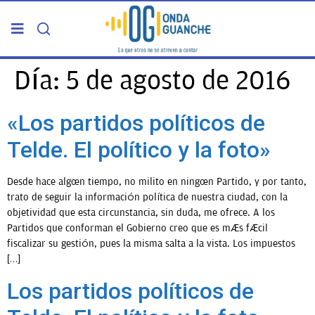
PORTADA
Día:
5 de agosto de 2016
TELDE
«Los partidos políticos de
Telde. El político y la foto»
GRAN CANARIA
Desde hace algún tiempo, no milito en ningún Partido, y por tanto,
CANARIAS
trato de seguir la información política de nuestra ciudad, con la
objetividad que esta circunstancia, sin duda, me ofrece. A los
Partidos que conforman el Gobierno creo que es más fácil
5ª COLUMNA
fiscalizar su gestión, pues la misma salta a la vista. Los impuestos
[…]
CARTAS DEL DIRECTOR
Los partidos políticos de
ENTREVISTAS